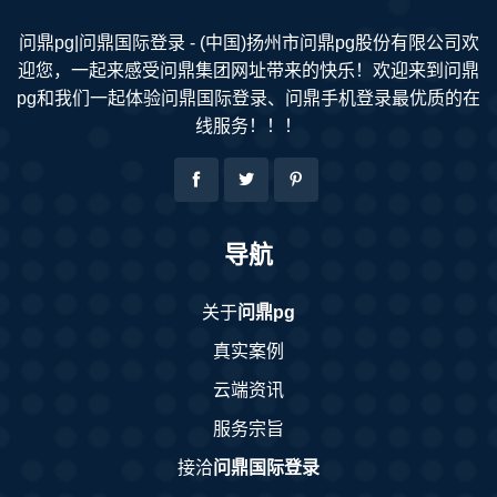
问鼎pg|问鼎国际登录 - (中国)扬州市问鼎pg股份有限公司欢
迎您，一起来感受问鼎集团网址带来的快乐！欢迎来到问鼎
pg和我们一起体验问鼎国际登录、问鼎手机登录最优质的在
线服务！！！
导航
关于
问鼎pg
真实案例
云端资讯
服务宗旨
接洽
问鼎国际登录