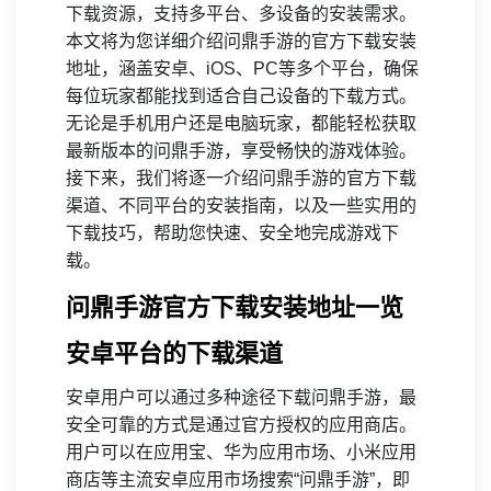
下载资源，支持多平台、多设备的安装需求。
本文将为您详细介绍问鼎手游的官方下载安装
地址，涵盖安卓、iOS、PC等多个平台，确保
每位玩家都能找到适合自己设备的下载方式。
无论是手机用户还是电脑玩家，都能轻松获取
最新版本的问鼎手游，享受畅快的游戏体验。
接下来，我们将逐一介绍问鼎手游的官方下载
渠道、不同平台的安装指南，以及一些实用的
下载技巧，帮助您快速、安全地完成游戏下
载。
问鼎手游官方下载安装地址一览
安卓平台的下载渠道
安卓用户可以通过多种途径下载问鼎手游，最
安全可靠的方式是通过官方授权的应用商店。
用户可以在应用宝、华为应用市场、小米应用
商店等主流安卓应用市场搜索“问鼎手游”，即