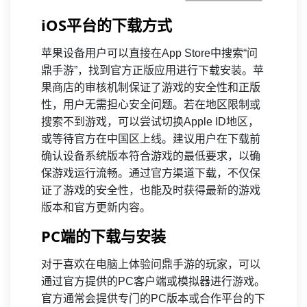
iOS平台的下载方式
苹果设备用户可以直接在App Store中搜索“问
鼎手游”，找到官方正版应用进行下载安装。苹
果商店的审核机制保证了游戏的安全性和正版
性，用户无需担心安全问题。若在地区限制或
搜索不到游戏，可以尝试切换Apple ID地区，
或等待官方在中国区上线。建议用户在下载前
确认设备系统版本符合游戏的最低要求，以确
保游戏运行流畅。通过官方渠道下载，不仅保
证了游戏的安全性，也能及时获得最新的游戏
版本和官方更新内容。
PC端的下载与安装
对于喜欢在电脑上体验问鼎手游的玩家，可以
通过官方提供的PC客户端或模拟器进行游戏。
官方通常会提供专门的PC版本或合作平台的下