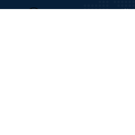
导航
关于
问鼎
问鼎pg|问鼎国际登录 - (中国)扬州市问
真实案
鼎pg股份有限公司欢迎您，一起来感
受问鼎集团网址带来的快乐！欢迎来
云端资
到问鼎pg和我们一起体验问鼎国际登
服务宗
录、问鼎手机登录最优质的在线服
接洽
问
务！！！
Copyright © 2026 - 版权所有
问鼎pg|问鼎国际登录 