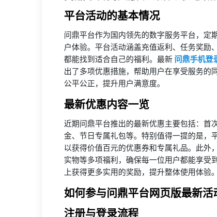
平台活动的基本情况
问鼎平台作为国内领先的数字服务平台，定
户体验。平台活动涵盖充值返利、任务奖励
都能找到适合自己的福利。最新
问鼎手机登
出了多项优惠措施，帮助用户在享受服务的
公平公正，提升用户满意度。
最新优惠内容一览
近期问鼎平台推出的最新优惠主要包括：首
金、节日专属礼包等。特别值得一提的是，平
以获得价值百元的优惠券和专属礼品。此外
实物等多项福利，确保每一位用户都能享受
上获得更多实用的奖励，提升整体使用体验
如何参与问鼎平台网页版最新活
注册与登录流程