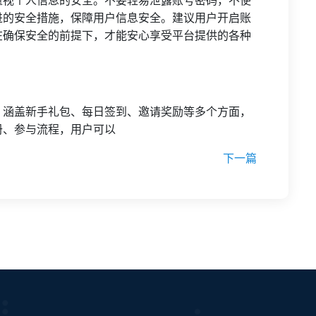
重视个人信息的安全。不要轻易泄露账号密码，不使
进的安全措施，保障用户信息安全。建议用户开启账
在确保安全的前提下，才能安心享受平台提供的各种
，涵盖新手礼包、每日签到、邀请奖励等多个方面，
册、参与流程，用户可以
下一篇