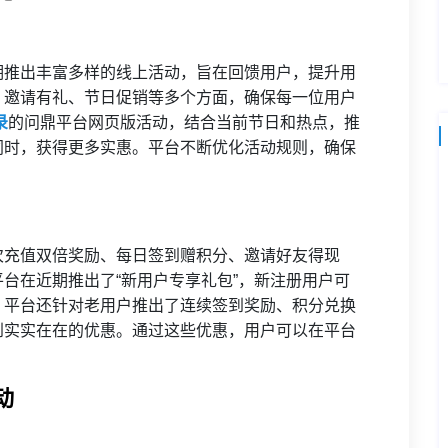
期推出丰富多样的线上活动，旨在回馈用户，提升用
、邀请有礼、节日促销等多个方面，确保每一位用户
录
的问鼎平台网页版活动，结合当前节日和热点，推
同时，获得更多实惠。平台不断优化活动规则，确保
次充值双倍奖励、每日签到赠积分、邀请好友得现
台在近期推出了“新用户专享礼包”，新注册用户可
，平台还针对老用户推出了连续签到奖励、积分兑换
到实实在在的优惠。通过这些优惠，用户可以在平台
。
动