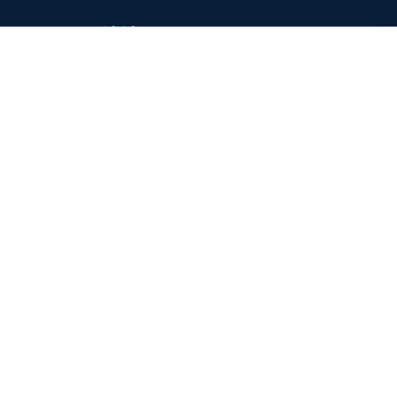
网站地图
号中心C
SiteMap