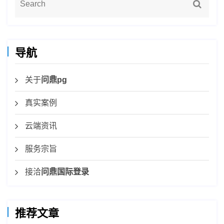
导航
关于
问鼎pg
真实案例
云端资讯
服务宗旨
接洽
问鼎国际登录
推荐文章