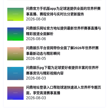
问鼎官方手机版app为足球迷提供全面的世界杯赛
事直播、赛程安排与实时比分更新服务
2026-08-08
问鼎娱乐网址官方地址提供最新世界杯赛事直播与
精彩报道全面解析
2026-08-06
问鼎娱乐平台官网带你全面了解2026年世界杯赛
事最新动态与精彩瞬间
2026-08-05
问鼎娱乐pg下载为足球爱好者提供丰富的世界杯
赛事资讯与精彩视频内容
2026-08-03
问鼎地址登录入口帮助球迷快速进入世界杯专题页
面，享受高清赛事直播
2026-08-03