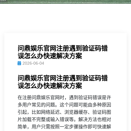
问鼎娱乐官网注册遇到验证码错
误怎么办快速解决方案
2026-06-04
问鼎娱乐官网注册遇到验证码错
误怎么办快速解决方案
在注册问鼎娱乐官网时，遇到验证码错误是许
多用户常见的问题。这个问题可能由多种原因
引起，比如网络延迟、浏览器缓存、验证码图
片加载不完整或输入错误等。解决方法也相对
简单，用户只需按照一定步骤操作即可快速解