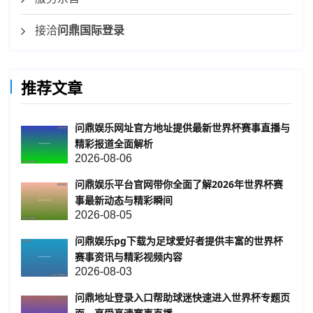
接洽
问鼎国际登录
推荐文章
问鼎娱乐网址官方地址提供最新世界杯赛事直播与
精彩报道全面解析
2026-08-06
问鼎娱乐平台官网带你全面了解2026年世界杯赛
事最新动态与精彩瞬间
2026-08-05
问鼎娱乐pg下载为足球爱好者提供丰富的世界杯
赛事资讯与精彩视频内容
2026-08-03
问鼎地址登录入口帮助球迷快速进入世界杯专题页