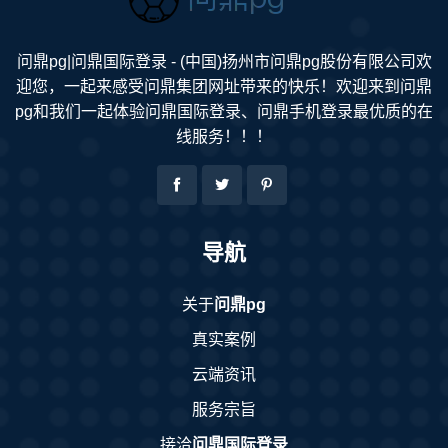
问鼎pg|问鼎国际登录 - (中国)扬州市问鼎pg股份有限公司欢
迎您，一起来感受问鼎集团网址带来的快乐！欢迎来到问鼎
pg和我们一起体验问鼎国际登录、问鼎手机登录最优质的在
线服务！！！
导航
关于
问鼎pg
真实案例
云端资讯
服务宗旨
接洽
问鼎国际登录