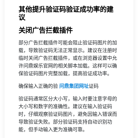
其他提升验证码验证成功率的建
议
关闭广告拦截插件
部分广告拦截插件可能会阻止验证码图片的加
载，导致验证码无法正常显示。建议在注册时
临时关闭广告拦截插件，或在浏览器设置中允
许问鼎娱乐官网的相关脚本加载。这样可以确
保验证码图片完整加载，提高验证成功率。
确保输入正确的验
问鼎集团网址
证码
验证码通常区分大小写，输入时要注意字母的
大小写和数字的准确性。建议在输入验证码
时，仔细观察验证码图片，避免因输入错误而
导致验证失败。部分验证码支持自动识别功
能，但手动输入更为准确可靠。