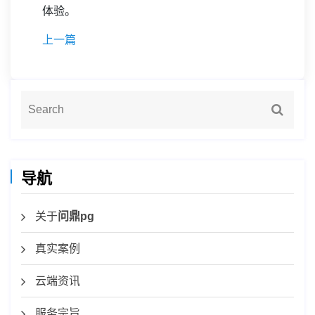
体验。
上一篇
导航
关于
问鼎pg
真实案例
云端资讯
服务宗旨