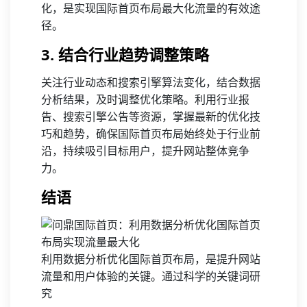
化，是实现国际首页布局最大化流量的有效途
径。
3. 结合行业趋势调整策略
关注行业动态和搜索引擎算法变化，结合数据
分析结果，及时调整优化策略。利用行业报
告、搜索引擎公告等资源，掌握最新的优化技
巧和趋势，确保国际首页布局始终处于行业前
沿，持续吸引目标用户，提升网站整体竞争
力。
结语
利用数据分析优化国际首页布局，是提升网站
流量和用户体验的关键。通过科学的关键词研
究