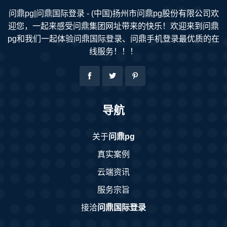
问鼎pg|问鼎国际登录 - (中国)扬州市问鼎pg股份有限公司欢
迎您，一起来感受问鼎集团网址带来的快乐！欢迎来到问鼎
pg和我们一起体验问鼎国际登录、问鼎手机登录最优质的在
线服务！！！
导航
关于
问鼎pg
真实案例
云端资讯
服务宗旨
接洽
问鼎国际登录