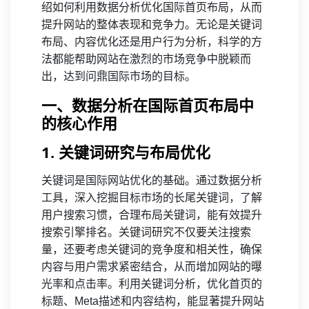
绍如何利用数据分析优化国际首页布局，从而
提升网站的整体表现和竞争力。无论是关键词
布局、内容优化还是用户行为分析，科学的方
法都能帮助网站在激烈的市场竞争中脱颖而
出，达到问鼎国际市场的目标。
一、数据分析在国际首页布局中
的核心作用
1. 关键词研究与布局优化
关键词是国际网站优化的基础。通过数据分析
工具，深入挖掘目标市场的长尾关键词，了解
用户搜索习惯，合理布局关键词，能有效提升
搜索引擎排名。关键词研究不仅要关注搜索
量，还要考虑关键词的竞争度和相关性，确保
内容与用户需求紧密结合，从而增加网站的曝
光率和点击率。利用关键词分析，优化首页的
标题、Meta描述和内容结构，能显著提升网站