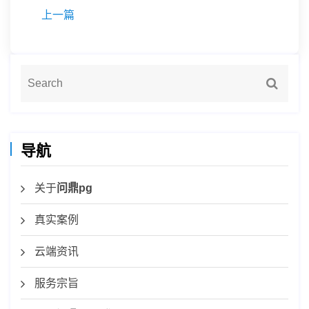
上一篇
导航
关于
问鼎pg
真实案例
云端资讯
服务宗旨