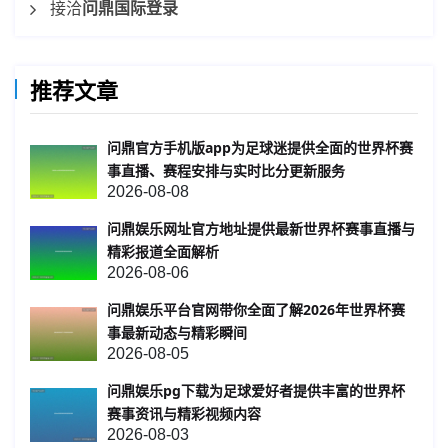
接洽
问鼎国际登录
推荐文章
问鼎官方手机版app为足球迷提供全面的世界杯赛
事直播、赛程安排与实时比分更新服务
2026-08-08
问鼎娱乐网址官方地址提供最新世界杯赛事直播与
精彩报道全面解析
2026-08-06
问鼎娱乐平台官网带你全面了解2026年世界杯赛
事最新动态与精彩瞬间
2026-08-05
问鼎娱乐pg下载为足球爱好者提供丰富的世界杯
赛事资讯与精彩视频内容
2026-08-03