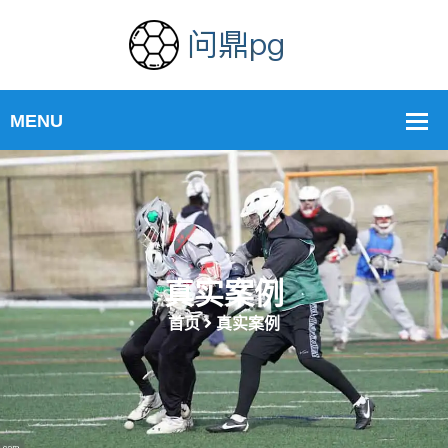
真实案例
首页
真实案例