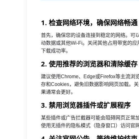
1. 检查网络环境，确保网络畅通
首先，确保您的设备连接到稳定的网络。可
动数据或其他Wi-Fi。关闭其他占用带宽
下载成功率。
2. 使用推荐的浏览器和清除缓存
建议使用Chrome、Edge或Firefox
存和Cookies，避免旧数据影响网页加载
果通常会更好。
3. 禁用浏览器插件或扩展程序
某些插件或广告拦截器可能会阻碍网页正常
使用无插件的隐私模式（隐身窗口）访问官
4. 关注官网公告，等待维护结束