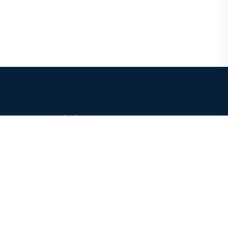
网站地图
号中心C
SiteMap