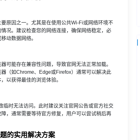
要原因之一。尤其是在使用公共Wi-Fi或网络环境不
的情况。建议检查您的网络连接，确保网络稳定，必
或移动数据网络。
览器可能存在兼容性问题，导致官网无法正常加载。
Chrome、Edge或Firefox）通常可以解决此
本，以获得最佳的浏览体验。
致临时无法访问。此时建议关注官网公告或官方社交
故障，通常需要等待官方修复，用户可以尝试稍后再
问题的实用解决方案