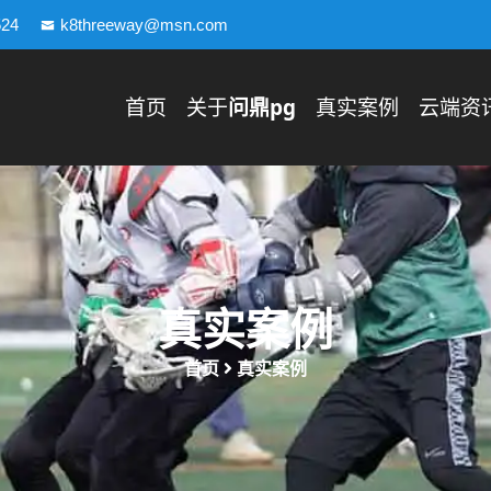
524
k8threeway@msn.com
首页
关于
问鼎pg
真实案例
云端资
真实案例
首页
真实案例