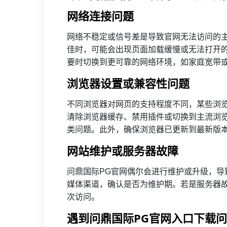
网络连接问题
网络不稳定或信号差是导致官网无法访问的主
佳时，可能会出现页面加载缓慢或无法打开
要时切换到更可靠的网络环境，如家庭宽带
浏览器设置或兼容性问题
不同浏览器对网页的支持程度不同，某些浏
清除浏览器缓存、禁用插件或切换到主流浏览器（如
类问题。此外，确保浏览器已更新到最新版
网站维护或服务器故障
问鼎国际PG官网偶尔会进行维护或升级，导
媒体渠道，确认是否为维护期。若是服务器
次访问。
遇到问鼎国际PG官网入口下载