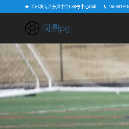
温州滨海区东风中弄688号中心C座
19638191