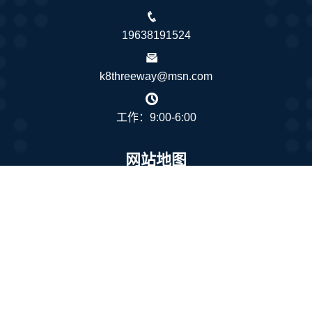
19638191524
k8threeway@msn.com
工作：9:00-6:00
网站地图
SiteMap
Copyright © 2026 - 版权所有
问鼎pg|问鼎国际登录 - (中国)扬州
市问鼎pg股份有限公司欢迎您