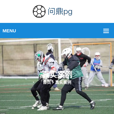
真实案例
首页
真实案例