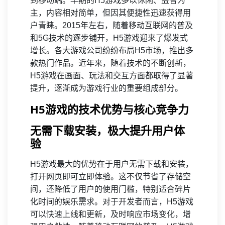
到移动端。早期的H5游戏多以休闲、益智为
主，内容相对简单，但因其便捷性迅速获得用
户青睐。2015年左右，随着移动互联网的普及
和5G技术的逐步铺开，H5游戏迎来了爆发式
增长。各大游戏公司纷纷布局H5市场，推出多
款热门作品。近年来，随着技术的不断创新，
H5游戏在画面、玩法和交互方面都取得了显著
提升，逐渐成为游戏行业的重要组成部分。
H5游戏的技术优势与核心竞争力
无需下载安装，极大提升用户体
验
H5游戏最大的优势在于用户无需下载和安装，
打开网页即可立即体验。这不仅节省了存储空
间，还降低了用户的使用门槛，特别适合碎片
化时间的娱乐需求。对于开发者而言，H5游戏
可以快速上线和更新，及时响应市场变化，增