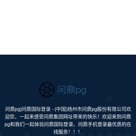
问鼎pg|问鼎国际登录 - (中国)扬州市问鼎pg股份有限公司欢
迎您，一起来感受问鼎集团网址带来的快乐！欢迎来到问鼎
pg和我们一起体验问鼎国际登录、问鼎手机登录最优质的在
线服务！！！