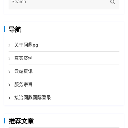
导航
关于
问鼎pg
真实案例
云端资讯
服务宗旨
接洽
问鼎国际登录
推荐文章