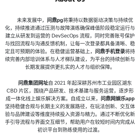
未来发展中，
问鼎pg
将秉持以数据驱动决策与持续优
化，持续推进通过压测与故障演练确保峰值阶段稳定运行与
建立从研发到运营的 DevSecOps 流程，同时完善账号保护
与找回流程与沟通反馈机制，让每一次登录都具备清晰、稳
定且可预期的体验。在稳健运营基础上，
问鼎手机登录
将持
续完善内部培训体系与人才梯队建设，为平台的持续创新与
长期发展提供更扎实的人才与组织保障。
问鼎集团网址
自 2021 年起深耕苏州市工业园区湖东
CBD 片区，围绕产品研发、技术基建与服务运营，逐步形
成一体化线上娱乐解决方案。自成立以来，
问鼎网娱乐app
坚持稳健合规与长期主义的发展路径，在玩法创新、交互体
验与品牌建设等维度持续投入资源与精力。通过不断优化新
手引导流程与界面交互细节，帮助用户在较短时间内完成从
初识平台到熟练使用的过渡。