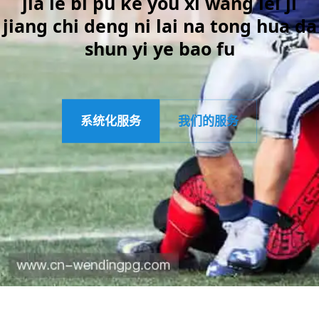
jia le bi pu ke you xi wang lei ji
jiang chi deng ni lai na tong hua da
shun yi ye bao fu
系统化服务
我们的服务